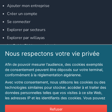
Ajouter mon entreprise
Créer un compte
Se connecter
Explorer par secteurs
Explorer par willayas
Le Guide D'Alger, guide-alger.com
Nous respectons votre vie privée
NOS RÉSEAUX SOCIAUX
Afin de pouvoir mesurer l'audience, des cookies exemptés
Notre page Facebook
de consentement peuvent être déposés sur votre terminal,
conformément à la réglementation algérienne.
Notre page LinkedIn
Avec votre consentement, nous utilisons les cookies ou des
Notre page Instagram
technologies similaires pour stocker, accéder à et traiter des
données personnelles telles que vos visites à ce site Web,
Notre page Twitter
les adresses IP et les identifiants des cookies. Vous pouvez
refuser ou vous opposer au traitement des données fondé
sur l'intérêt légitime à tout moment en cliquant sur « Refuser
Refuser