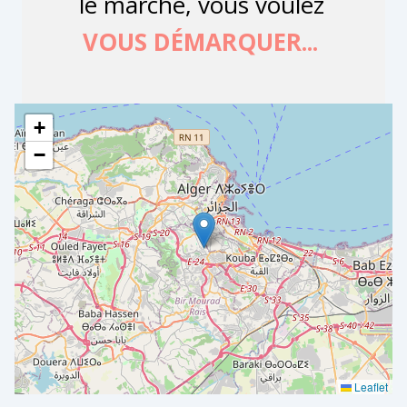
+
−
Leaflet