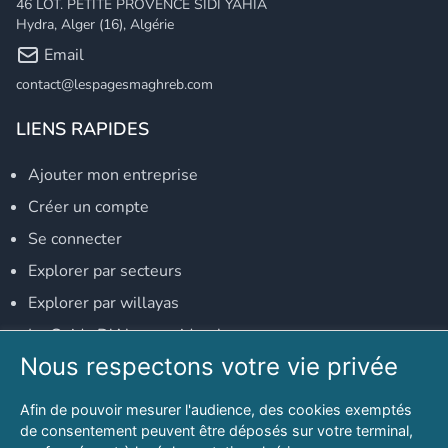
46 LOT. PETITE PROVENCE SIDI YAHIA
Hydra, Alger (16), Algérie
Email
contact@lespagesmaghreb.com
LIENS RAPIDES
Ajouter mon entreprise
Créer un compte
Se connecter
Explorer par secteurs
Explorer par willayas
Le Guide D'Alger, guide-alger.com
Nous respectons votre vie privée
NOS RÉSEAUX SOCIAUX
Afin de pouvoir mesurer l'audience, des cookies exemptés
Notre page Facebook
de consentement peuvent être déposés sur votre terminal,