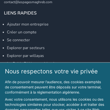
contact@lespagesmaghreb.com
LIENS RAPIDES
Ajouter mon entreprise
Créer un compte
Se connecter
Explorer par secteurs
Explorer par willayas
Le Guide D'Alger, guide-alger.com
Nous respectons votre vie privée
NOS RÉSEAUX SOCIAUX
Afin de pouvoir mesurer l'audience, des cookies exemptés
Notre page Facebook
de consentement peuvent être déposés sur votre terminal,
conformément à la réglementation algérienne.
Notre page LinkedIn
Avec votre consentement, nous utilisons les cookies ou des
Notre page Instagram
technologies similaires pour stocker, accéder à et traiter des
données personnelles telles que vos visites à ce site Web,