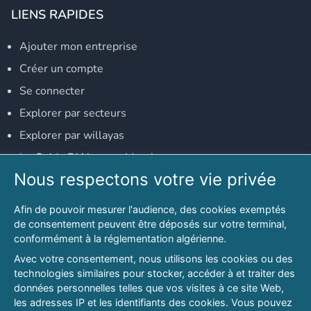
LIENS RAPIDES
Ajouter mon entreprise
Créer un compte
Se connecter
Explorer par secteurs
Explorer par willayas
Le Guide D'Alger, guide-alger.com
Nous respectons votre vie privée
NOS RÉSEAUX SOCIAUX
Afin de pouvoir mesurer l'audience, des cookies exemptés
Notre page Facebook
de consentement peuvent être déposés sur votre terminal,
conformément à la réglementation algérienne.
Notre page LinkedIn
Avec votre consentement, nous utilisons les cookies ou des
Notre page Instagram
technologies similaires pour stocker, accéder à et traiter des
données personnelles telles que vos visites à ce site Web,
Notre page Twitter
les adresses IP et les identifiants des cookies. Vous pouvez