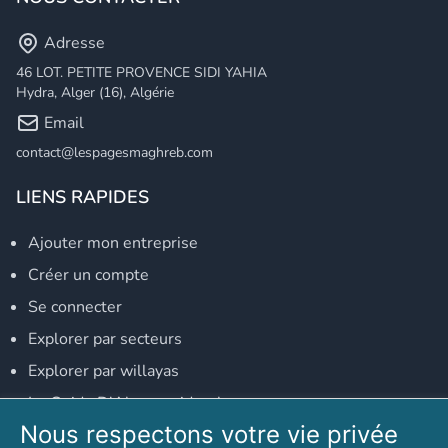
Adresse
46 LOT. PETITE PROVENCE SIDI YAHIA
Hydra, Alger (16), Algérie
Email
contact@lespagesmaghreb.com
LIENS RAPIDES
Ajouter mon entreprise
Créer un compte
Se connecter
Explorer par secteurs
Explorer par willayas
Le Guide D'Alger, guide-alger.com
Nous respectons votre vie privée
NOS RÉSEAUX SOCIAUX