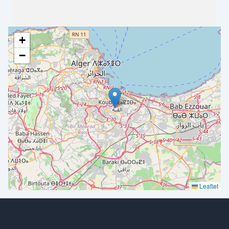
+
−
Leaflet