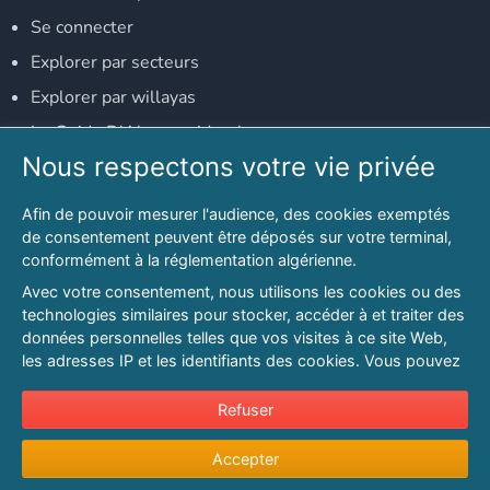
Se connecter
Explorer par secteurs
Explorer par willayas
Le Guide D'Alger, guide-alger.com
Nous respectons votre vie privée
NOS RÉSEAUX SOCIAUX
Afin de pouvoir mesurer l'audience, des cookies exemptés
Notre page Facebook
de consentement peuvent être déposés sur votre terminal,
conformément à la réglementation algérienne.
Notre page LinkedIn
Avec votre consentement, nous utilisons les cookies ou des
Notre page Instagram
technologies similaires pour stocker, accéder à et traiter des
données personnelles telles que vos visites à ce site Web,
Notre page Twitter
les adresses IP et les identifiants des cookies. Vous pouvez
refuser ou vous opposer au traitement des données fondé
sur l'intérêt légitime à tout moment en cliquant sur « Refuser
Refuser
© 2026 PAGESMAGHREB.COM. ALL RIGHTS RESERVED
».
Mentions légales
|
Conditions générales d'utilisation
|
Politique de
Accepter
Pour en savoir plus sur notre politique en matière de cookies
confidentialité
|
Protection de la vie privée
|
Politique de cookie
et pour ajuster vos préférences, veuillez consulter notre