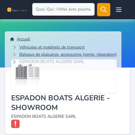
Open user
Accueil
Véhicules et matériels de transport
Bateaux de plaisance, accessoires (vente, réparation)
ESPADON BOATS ALGERIE SARL
ESPADON BOATS ALGERIE -
SHOWROOM
ESPADON BOATS ALGERIE SARL