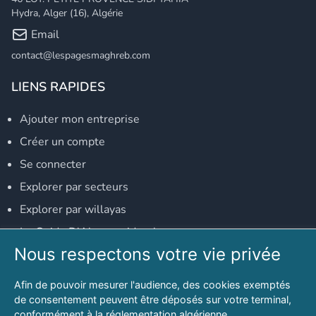
Hydra, Alger (16), Algérie
Email
contact@lespagesmaghreb.com
LIENS RAPIDES
Ajouter mon entreprise
Créer un compte
Se connecter
Explorer par secteurs
Explorer par willayas
Le Guide D'Alger, guide-alger.com
Nous respectons votre vie privée
NOS RÉSEAUX SOCIAUX
Afin de pouvoir mesurer l'audience, des cookies exemptés
Notre page Facebook
de consentement peuvent être déposés sur votre terminal,
conformément à la réglementation algérienne.