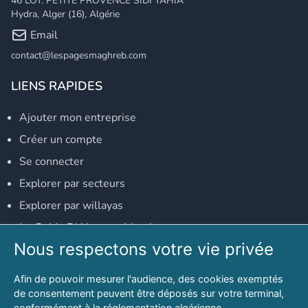
46 LOT. PETITE PROVENCE SIDI YAHIA
Hydra, Alger (16), Algérie
Email
contact@lespagesmaghreb.com
LIENS RAPIDES
Ajouter mon entreprise
Créer un compte
Se connecter
Explorer par secteurs
Explorer par willayas
Le Guide D'Alger, guide-alger.com
Nous respectons votre vie privée
NOS RÉSEAUX SOCIAUX
Afin de pouvoir mesurer l'audience, des cookies exemptés
Notre page Facebook
de consentement peuvent être déposés sur votre terminal,
conformément à la réglementation algérienne.