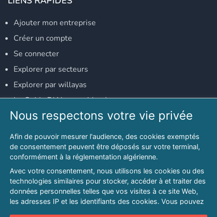
LIENS RAPIDES
Ajouter mon entreprise
Créer un compte
Se connecter
Explorer par secteurs
Explorer par willayas
Le Guide D'Alger, guide-alger.com
Nous respectons votre vie privée
NOS RÉSEAUX SOCIAUX
Afin de pouvoir mesurer l'audience, des cookies exemptés
Notre page Facebook
de consentement peuvent être déposés sur votre terminal,
conformément à la réglementation algérienne.
Notre page LinkedIn
Avec votre consentement, nous utilisons les cookies ou des
Notre page Instagram
technologies similaires pour stocker, accéder à et traiter des
données personnelles telles que vos visites à ce site Web,
Notre page Twitter
les adresses IP et les identifiants des cookies. Vous pouvez
refuser ou vous opposer au traitement des données fondé