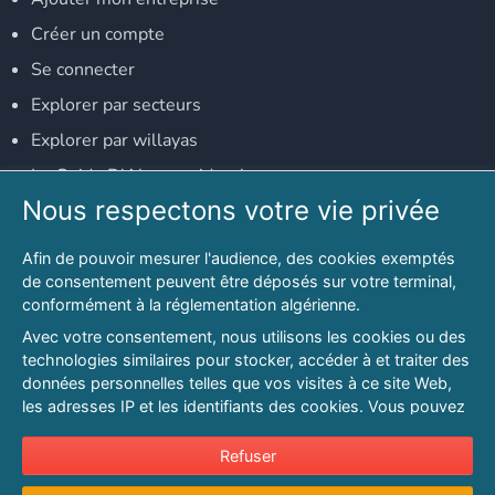
Créer un compte
Se connecter
Explorer par secteurs
Explorer par willayas
Le Guide D'Alger, guide-alger.com
Nous respectons votre vie privée
NOS RÉSEAUX SOCIAUX
Afin de pouvoir mesurer l'audience, des cookies exemptés
Notre page Facebook
de consentement peuvent être déposés sur votre terminal,
conformément à la réglementation algérienne.
Notre page LinkedIn
Avec votre consentement, nous utilisons les cookies ou des
Notre page Instagram
technologies similaires pour stocker, accéder à et traiter des
données personnelles telles que vos visites à ce site Web,
Notre page Twitter
les adresses IP et les identifiants des cookies. Vous pouvez
refuser ou vous opposer au traitement des données fondé
sur l'intérêt légitime à tout moment en cliquant sur « Refuser
Refuser
© 2026 PAGESMAGHREB.COM. ALL RIGHTS RESERVED
».