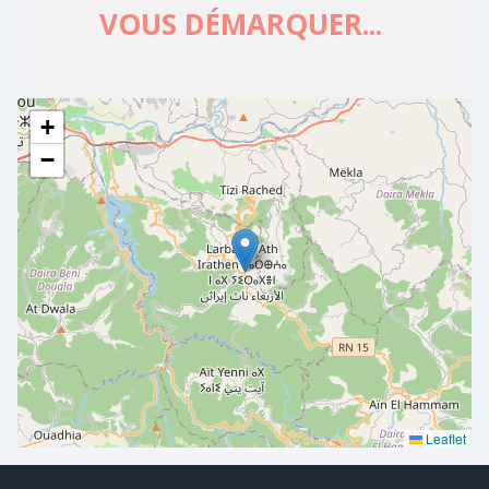
+
−
Leaflet