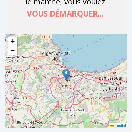
+
−
Leaflet