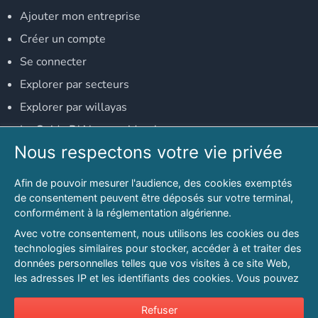
Ajouter mon entreprise
Créer un compte
Se connecter
Explorer par secteurs
Explorer par willayas
Le Guide D'Alger, guide-alger.com
Nous respectons votre vie privée
NOS RÉSEAUX SOCIAUX
Afin de pouvoir mesurer l'audience, des cookies exemptés
Notre page Facebook
de consentement peuvent être déposés sur votre terminal,
conformément à la réglementation algérienne.
Notre page LinkedIn
Avec votre consentement, nous utilisons les cookies ou des
Notre page Instagram
technologies similaires pour stocker, accéder à et traiter des
données personnelles telles que vos visites à ce site Web,
Notre page Twitter
les adresses IP et les identifiants des cookies. Vous pouvez
refuser ou vous opposer au traitement des données fondé
sur l'intérêt légitime à tout moment en cliquant sur « Refuser
Refuser