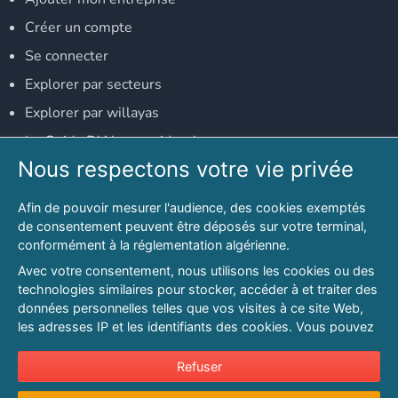
Créer un compte
Se connecter
Explorer par secteurs
Explorer par willayas
Le Guide D'Alger, guide-alger.com
Nous respectons votre vie privée
NOS RÉSEAUX SOCIAUX
Afin de pouvoir mesurer l'audience, des cookies exemptés
Notre page Facebook
de consentement peuvent être déposés sur votre terminal,
conformément à la réglementation algérienne.
Notre page LinkedIn
Avec votre consentement, nous utilisons les cookies ou des
Notre page Instagram
technologies similaires pour stocker, accéder à et traiter des
données personnelles telles que vos visites à ce site Web,
Notre page Twitter
les adresses IP et les identifiants des cookies. Vous pouvez
refuser ou vous opposer au traitement des données fondé
sur l'intérêt légitime à tout moment en cliquant sur « Refuser
Refuser
© 2026 PAGESMAGHREB.COM. ALL RIGHTS RESERVED
».