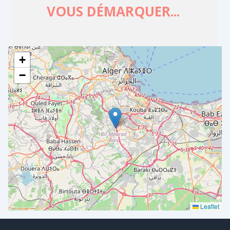
+
−
Leaflet