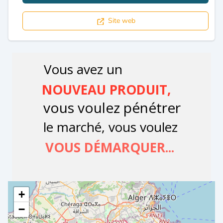
Site web
+
−