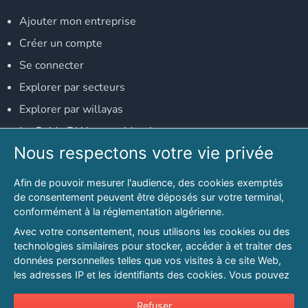
Ajouter mon entreprise
Créer un compte
Se connecter
Explorer par secteurs
Explorer par willayas
Le Guide D'Alger, guide-alger.com
Nous respectons votre vie privée
NOS RÉSEAUX SOCIAUX
Afin de pouvoir mesurer l'audience, des cookies exemptés
Notre page Facebook
de consentement peuvent être déposés sur votre terminal,
conformément à la réglementation algérienne.
Notre page LinkedIn
Avec votre consentement, nous utilisons les cookies ou des
Notre page Instagram
technologies similaires pour stocker, accéder à et traiter des
données personnelles telles que vos visites à ce site Web,
Notre page Twitter
les adresses IP et les identifiants des cookies. Vous pouvez
refuser ou vous opposer au traitement des données fondé
sur l'intérêt légitime à tout moment en cliquant sur « Refuser
Refuser