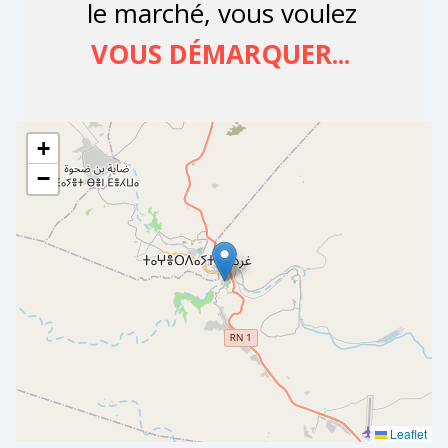
+
−
Leaflet