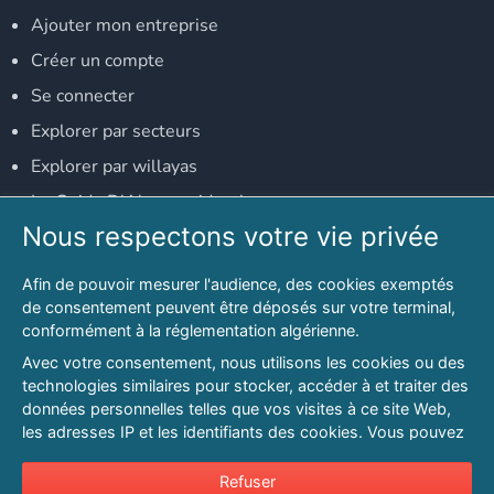
Ajouter mon entreprise
Créer un compte
Se connecter
Explorer par secteurs
Explorer par willayas
Le Guide D'Alger, guide-alger.com
Nous respectons votre vie privée
NOS RÉSEAUX SOCIAUX
Afin de pouvoir mesurer l'audience, des cookies exemptés
Notre page Facebook
de consentement peuvent être déposés sur votre terminal,
conformément à la réglementation algérienne.
Notre page LinkedIn
Avec votre consentement, nous utilisons les cookies ou des
Notre page Instagram
technologies similaires pour stocker, accéder à et traiter des
données personnelles telles que vos visites à ce site Web,
Notre page Twitter
les adresses IP et les identifiants des cookies. Vous pouvez
refuser ou vous opposer au traitement des données fondé
sur l'intérêt légitime à tout moment en cliquant sur « Refuser
Refuser