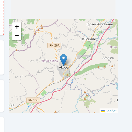
+
−
Leaflet