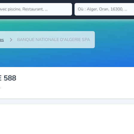
es
BANQUE NATIONALE D'ALGERIE SPA
 588
A