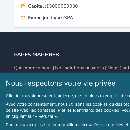
Capital :
15000000000
Forme juridique :
SPA
PAGES MAGHREB
Qui sommes nous
|
Nos solutions business
|
Nous Cont
Nous respectons votre vie privée
NOUS CONTACTER
Afin de pouvoir mesurer l'audience, des cookies exemptés de c
Adresse
Email
Avec votre consentement, nous utilisons les cookies ou des tech
ce site Web, les adresses IP et les identifiants des cookies. V
46 LOT. PETITE PROVENCE SIDI YAHIA
contact@lespagesma
en cliquant sur « Refuser ».
Hydra, Alger (16), Algérie
Pour en savoir plus sur notre politique en matière de cookies et