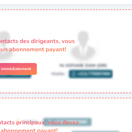
ontacts des dirigeants, vous
à un abonnement payant!
r immédiatement
ntacts principaux, vous devez
n abonnement payant!