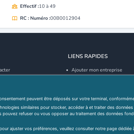
Effectif :
10 à 49
RC : Numéro :
00B0012904
LIENS RAPIDES
acter
Ajouter mon entreprise
Créer un compte
Se connecter
Explorer par secteurs
onsentement peuvent être déposés sur votre terminal, conformémen
nologies similaires pour stocker, accéder à et traiter des données 
Explorer par willayas
ous pouvez refuser ou vous opposer au traitement des données fondé
ghreb.com
Le Guide D'Alger, guide-alg
 pour ajuster vos préférences, veuillez consulter notre page dédiée 