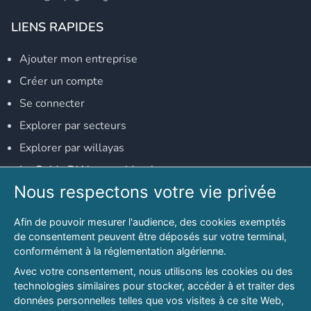
LIENS RAPIDES
Ajouter mon entreprise
Créer un compte
Se connecter
Explorer par secteurs
Explorer par willayas
Le Guide D'Alger, guide-alger.com
Nous respectons votre vie privée
NOS RÉSEAUX SOCIAUX
Afin de pouvoir mesurer l'audience, des cookies exemptés
Notre page Facebook
de consentement peuvent être déposés sur votre terminal,
conformément à la réglementation algérienne.
Notre page LinkedIn
Avec votre consentement, nous utilisons les cookies ou des
Notre page Instagram
technologies similaires pour stocker, accéder à et traiter des
données personnelles telles que vos visites à ce site Web,
Notre page Twitter