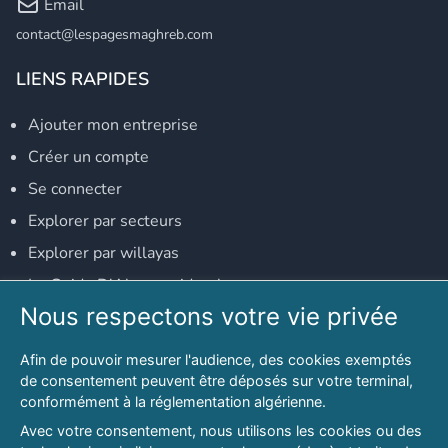
Email
contact@lespagesmaghreb.com
LIENS RAPIDES
Ajouter mon entreprise
Créer un compte
Se connecter
Explorer par secteurs
Explorer par willayas
Le Guide D'Alger, guide-alger.com
Nous respectons votre vie privée
NOS RÉSEAUX SOCIAUX
Afin de pouvoir mesurer l'audience, des cookies exemptés
Notre page Facebook
de consentement peuvent être déposés sur votre terminal,
conformément à la réglementation algérienne.
Notre page LinkedIn
Avec votre consentement, nous utilisons les cookies ou des
Notre page Instagram