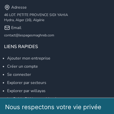
Adresse
46 LOT. PETITE PROVENCE SIDI YAHIA
Hydra, Alger (16), Algérie
Email
contact@lespagesmaghreb.com
LIENS RAPIDES
Ajouter mon entreprise
Créer un compte
Se connecter
Explorer par secteurs
Explorer par willayas
Le Guide D'Alger, guide-alger.com
Nous respectons votre vie privée
NOS RÉSEAUX SOCIAUX