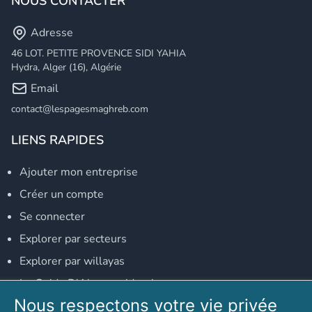
NOUS CONTACTER
Adresse
46 LOT. PETITE PROVENCE SIDI YAHIA
Hydra, Alger (16), Algérie
Email
contact@lespagesmaghreb.com
LIENS RAPIDES
Ajouter mon entreprise
Créer un compte
Se connecter
Explorer par secteurs
Explorer par willayas
Le Guide D'Alger, guide-alger.com
Nous respectons votre vie privée
NOS RÉSEAUX SOCIAUX