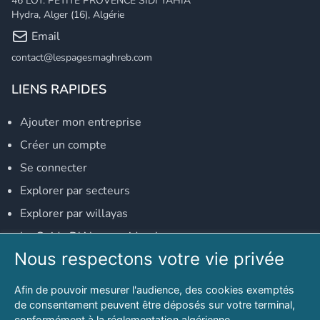
46 LOT. PETITE PROVENCE SIDI YAHIA
Hydra, Alger (16), Algérie
Email
contact@lespagesmaghreb.com
LIENS RAPIDES
Ajouter mon entreprise
Créer un compte
Se connecter
Explorer par secteurs
Explorer par willayas
Le Guide D'Alger, guide-alger.com
Nous respectons votre vie privée
NOS RÉSEAUX SOCIAUX
Afin de pouvoir mesurer l'audience, des cookies exemptés
Notre page Facebook
de consentement peuvent être déposés sur votre terminal,
conformément à la réglementation algérienne.