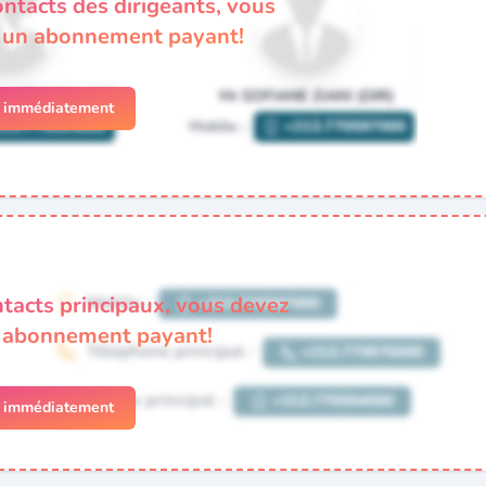
ontacts des dirigeants, vous
à un abonnement payant!
r immédiatement
ntacts principaux, vous devez
n abonnement payant!
r immédiatement