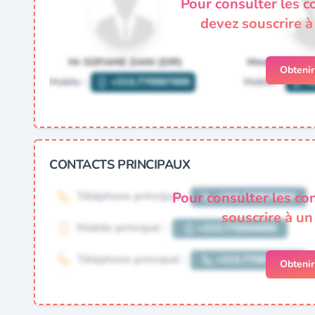
Pour consulter les c
devez souscrire 
Obteni
CONTACTS PRINCIPAUX
Pour consulter les co
souscrire à u
Obteni