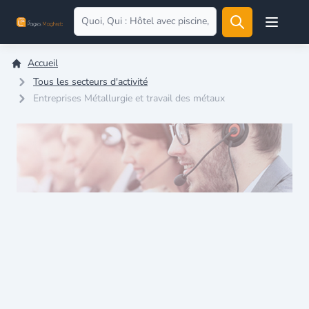
Open user
Accueil
Tous les secteurs d'activité
Entreprises Métallurgie et travail des métaux