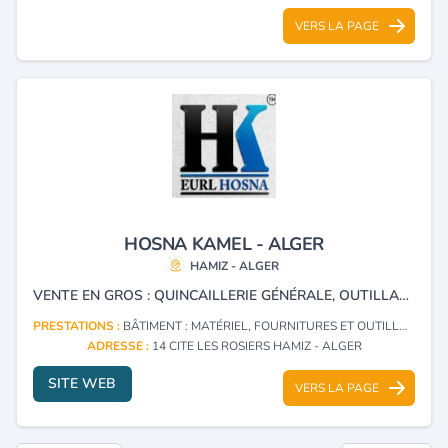
VERS LA PAGE
HOSNA KAMEL - ALGER
HAMIZ - ALGER
VENTE EN GROS : QUINCAILLERIE GÉNÉRALE, OUTILLAGE PROFESSIONNEL, MATÉRIELS ET ÉQUIPEMENTS DE SOUDAGE ET DE BÂTIMENT. REPRÉSENTANT OFFICIEL : BOSCH, WORCRAFT, HYPERTHERM, LINCOLN, ACHILI, ADA, AKFIX, BELLOTA, VIRAX, SIRL ET SPERO.
PRESTATIONS :
BÂTIMENT : MATÉRIEL, FOURNITURES ET OUTILLAGE
ADRESSE :
14 CITE LES ROSIERS HAMIZ - ALGER
SITE WEB
VERS LA PAGE