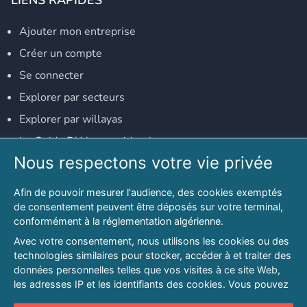
Ajouter mon entreprise
Créer un compte
Se connecter
Explorer par secteurs
Explorer par willayas
Le Guide D'Alger, guide-alger.com
Nous respectons votre vie privée
NOS RÉSEAUX SOCIAUX
Afin de pouvoir mesurer l'audience, des cookies exemptés
Notre page Facebook
de consentement peuvent être déposés sur votre terminal,
conformément à la réglementation algérienne.
Notre page LinkedIn
Avec votre consentement, nous utilisons les cookies ou des
Notre page Instagram
technologies similaires pour stocker, accéder à et traiter des
données personnelles telles que vos visites à ce site Web,
Notre page Twitter
les adresses IP et les identifiants des cookies. Vous pouvez
refuser ou vous opposer au traitement des données fondé