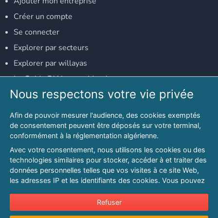
Ajouter mon entreprise
Créer un compte
Se connecter
Explorer par secteurs
Explorer par willayas
Le Guide D'Alger, guide-alger.com
Nous respectons votre vie privée
NOS RÉSEAUX SOCIAUX
Afin de pouvoir mesurer l'audience, des cookies exemptés
Notre page Facebook
de consentement peuvent être déposés sur votre terminal,
conformément à la réglementation algérienne.
Notre page LinkedIn
Avec votre consentement, nous utilisons les cookies ou des
Notre page Instagram
technologies similaires pour stocker, accéder à et traiter des
données personnelles telles que vos visites à ce site Web,
Notre page Twitter
les adresses IP et les identifiants des cookies. Vous pouvez
refuser ou vous opposer au traitement des données fondé
sur l'intérêt légitime à tout moment en cliquant sur « Refuser
Refuser
© 2026 PAGESMAGHREB.COM. ALL RIGHTS RESERVED
».