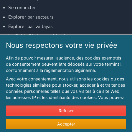
Se connecter
Explorer par secteurs
Explorer par willayas
Le Guide D'Alger, guide-alger.com
Nous respectons votre vie privée
NOS RÉSEAUX SOCIAUX
Afin de pouvoir mesurer l'audience, des cookies exemptés
Notre page Facebook
de consentement peuvent être déposés sur votre terminal,
conformément à la réglementation algérienne.
Notre page LinkedIn
Avec votre consentement, nous utilisons les cookies ou des
Notre page Instagram
technologies similaires pour stocker, accéder à et traiter des
données personnelles telles que vos visites à ce site Web,
Notre page Twitter
les adresses IP et les identifiants des cookies. Vous pouvez
refuser ou vous opposer au traitement des données fondé
sur l'intérêt légitime à tout moment en cliquant sur « Refuser
Refuser
© 2026 PAGESMAGHREB.COM. ALL RIGHTS RESERVED
».
Mentions légales
|
Conditions générales d'utilisation
|
Politique de
Accepter
Pour en savoir plus sur notre politique en matière de cookies
confidentialité
|
Protection de la vie privée
|
Politique de cookie
et pour ajuster vos préférences, veuillez consulter notre