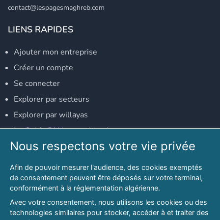
contact@lespagesmaghreb.com
LIENS RAPIDES
Ajouter mon entreprise
Créer un compte
Se connecter
Explorer par secteurs
Explorer par willayas
Le Guide D'Alger, guide-alger.com
Nous respectons votre vie privée
NOS RÉSEAUX SOCIAUX
Afin de pouvoir mesurer l'audience, des cookies exemptés
Notre page Facebook
de consentement peuvent être déposés sur votre terminal,
conformément à la réglementation algérienne.
Notre page LinkedIn
Avec votre consentement, nous utilisons les cookies ou des
Notre page Instagram
technologies similaires pour stocker, accéder à et traiter des