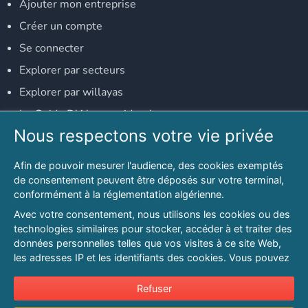
Ajouter mon entreprise
Créer un compte
Se connecter
Explorer par secteurs
Explorer par willayas
Le Guide D'Alger, guide-alger.com
Nous respectons votre vie privée
NOS RÉSEAUX SOCIAUX
Afin de pouvoir mesurer l'audience, des cookies exemptés
Notre page Facebook
de consentement peuvent être déposés sur votre terminal,
conformément à la réglementation algérienne.
Notre page LinkedIn
Avec votre consentement, nous utilisons les cookies ou des
Notre page Instagram
technologies similaires pour stocker, accéder à et traiter des
données personnelles telles que vos visites à ce site Web,
Notre page Twitter
les adresses IP et les identifiants des cookies. Vous pouvez
refuser ou vous opposer au traitement des données fondé
sur l'intérêt légitime à tout moment en cliquant sur « Refuser
Refuser
© 2026 PAGESMAGHREB.COM. ALL RIGHTS RESERVED
».