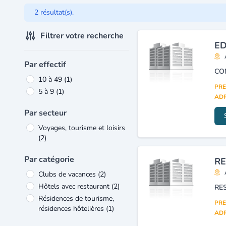
2 résultat(s).
Filtrer votre recherche
ED
Par effectif
CO
10 à 49
(1)
PRE
5 à 9
(1)
ADR
Par secteur
Voyages, tourisme et loisirs
(2)
Par catégorie
RE
Clubs de vacances
(2)
Hôtels avec restaurant
(2)
RE
Résidences de tourisme,
PRE
résidences hôtelières
(1)
ADR