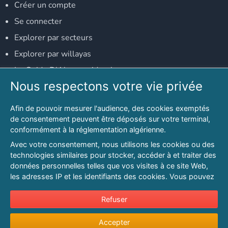
Créer un compte
Se connecter
Explorer par secteurs
Explorer par willayas
Le Guide D'Alger, guide-alger.com
Nous respectons votre vie privée
NOS RÉSEAUX SOCIAUX
Afin de pouvoir mesurer l'audience, des cookies exemptés
Notre page Facebook
de consentement peuvent être déposés sur votre terminal,
conformément à la réglementation algérienne.
Notre page LinkedIn
Avec votre consentement, nous utilisons les cookies ou des
Notre page Instagram
technologies similaires pour stocker, accéder à et traiter des
données personnelles telles que vos visites à ce site Web,
Notre page Twitter
les adresses IP et les identifiants des cookies. Vous pouvez
refuser ou vous opposer au traitement des données fondé
sur l'intérêt légitime à tout moment en cliquant sur « Refuser
Refuser
© 2026 PAGESMAGHREB.COM. ALL RIGHTS RESERVED
».
Mentions légales
|
Conditions générales d'utilisation
|
Politique de
Accepter
Pour en savoir plus sur notre politique en matière de cookies