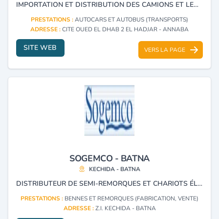
IMPORTATION ET DISTRIBUTION DES CAMIONS ET LEURS PIÈCES DE RECHANGE : PICK UP, PLATEAUX, FRIGO, CONTENEURS, TRACTEURS ROUTIERS, BENNES, CHARGEURS, MALAXEURS, BUS ET BULLDOZER.
PRESTATIONS :
AUTOCARS ET AUTOBUS (TRANSPORTS)
ADRESSE :
CITE OUED EL DHAB 2 EL HADJAR - ANNABA
SITE WEB
VERS LA PAGE
SOGEMCO - BATNA
KECHIDA - BATNA
DISTRIBUTEUR DE SEMI-REMORQUES ET CHARIOTS ÉLÉVATEURS , TRACTEURS AGRICOLES POUR TIRSAM, SERVICE APRES-VENTE.
PRESTATIONS :
BENNES ET REMORQUES (FABRICATION, VENTE)
ADRESSE :
Z.I. KECHIDA - BATNA