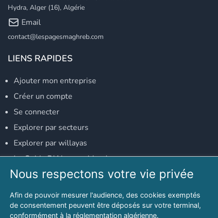
Hydra, Alger (16), Algérie
Email
contact@lespagesmaghreb.com
LIENS RAPIDES
Ajouter mon entreprise
Créer un compte
Se connecter
Explorer par secteurs
Explorer par willayas
Le Guide D'Alger, guide-alger.com
Nous respectons votre vie privée
NOS RÉSEAUX SOCIAUX
Afin de pouvoir mesurer l'audience, des cookies exemptés
Notre page Facebook
de consentement peuvent être déposés sur votre terminal,
conformément à la réglementation algérienne.
Notre page LinkedIn