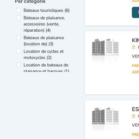
Par catégorie
ADR
Bateaux touristiques
(6)
Bateaux de plaisance,
accessoires (vente,
réparation)
(4)
Bateaux de plaisance
KI
(location de)
(3)
Location de cycles et
VE
motocycles
(2)
Location de bateaux de
PRE
plaisance et barques
(1)
ADR
Moteurs marins et hors-
bord (distribution, entretien)
(1)
Moteurs pour la marine
(1)
Remorques
(1)
ES
Tourisme (administration)
(1)
VE
Tourisme (organismes)
(1)
PRE