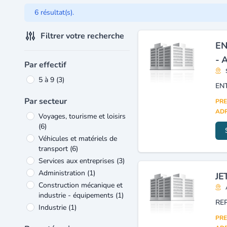
6 résultat(s).
Filtrer votre recherche
EN
- 
Par effectif
5 à 9
(3)
EN
Par secteur
PRE
ADR
Voyages, tourisme et loisirs
(6)
Véhicules et matériels de
transport
(6)
Services aux entreprises
(3)
Administration
(1)
JE
Construction mécanique et
industrie - équipements
(1)
RE
Industrie
(1)
PRE