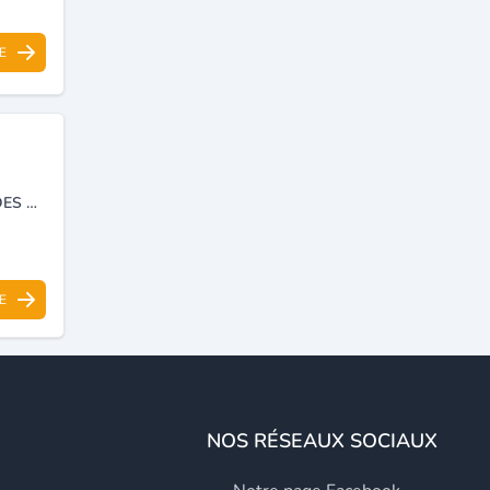
E
IMPORTATION DE BATEAUX PACIFIQUE CRAFT ,VENTE ET LOCATION DES QUAD.
E
NOS RÉSEAUX SOCIAUX