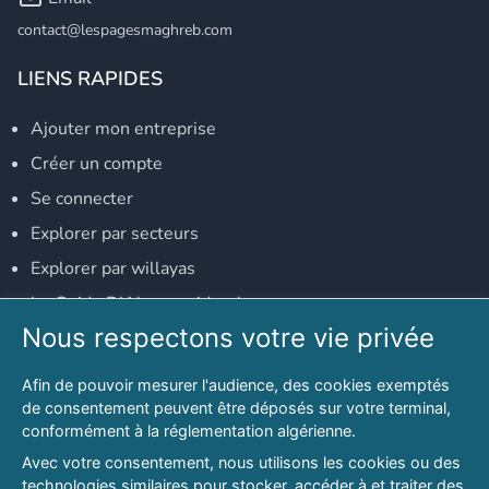
contact@lespagesmaghreb.com
LIENS RAPIDES
Ajouter mon entreprise
Créer un compte
Se connecter
Explorer par secteurs
Explorer par willayas
Le Guide D'Alger, guide-alger.com
Nous respectons votre vie privée
NOS RÉSEAUX SOCIAUX
Afin de pouvoir mesurer l'audience, des cookies exemptés
Notre page Facebook
de consentement peuvent être déposés sur votre terminal,
conformément à la réglementation algérienne.
Notre page LinkedIn
Avec votre consentement, nous utilisons les cookies ou des
Notre page Instagram
technologies similaires pour stocker, accéder à et traiter des