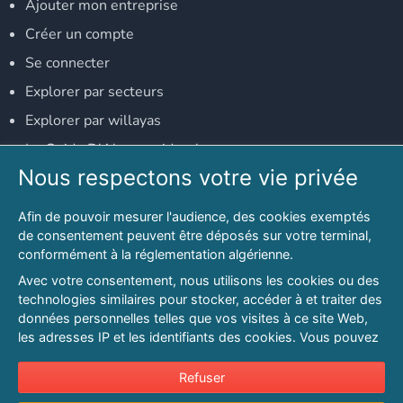
Ajouter mon entreprise
Créer un compte
Se connecter
Explorer par secteurs
Explorer par willayas
Le Guide D'Alger, guide-alger.com
Nous respectons votre vie privée
NOS RÉSEAUX SOCIAUX
Afin de pouvoir mesurer l'audience, des cookies exemptés
Notre page Facebook
de consentement peuvent être déposés sur votre terminal,
conformément à la réglementation algérienne.
Notre page LinkedIn
Avec votre consentement, nous utilisons les cookies ou des
Notre page Instagram
technologies similaires pour stocker, accéder à et traiter des
données personnelles telles que vos visites à ce site Web,
Notre page Twitter
les adresses IP et les identifiants des cookies. Vous pouvez
refuser ou vous opposer au traitement des données fondé
sur l'intérêt légitime à tout moment en cliquant sur « Refuser
Refuser
© 2026 PAGESMAGHREB.COM. ALL RIGHTS RESERVED
».