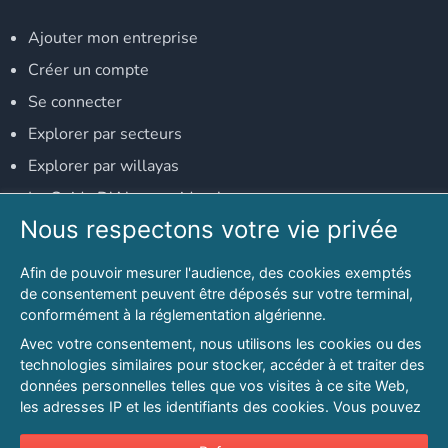
Ajouter mon entreprise
Créer un compte
Se connecter
Explorer par secteurs
Explorer par willayas
Le Guide D'Alger, guide-alger.com
Nous respectons votre vie privée
NOS RÉSEAUX SOCIAUX
Afin de pouvoir mesurer l'audience, des cookies exemptés
Notre page Facebook
de consentement peuvent être déposés sur votre terminal,
conformément à la réglementation algérienne.
Notre page LinkedIn
Avec votre consentement, nous utilisons les cookies ou des
Notre page Instagram
technologies similaires pour stocker, accéder à et traiter des
données personnelles telles que vos visites à ce site Web,
Notre page Twitter
les adresses IP et les identifiants des cookies. Vous pouvez
refuser ou vous opposer au traitement des données fondé