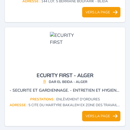
ADRESSE :
144 LOT. 5 BERRIANE BOUFARIK - BLIDA
VERS LA PAGE
ECURITY FIRST - ALGER
DAR EL BEIDA - ALGER
- SECURITE ET GARDIENNAGE. - ENTRETIEN ET HYGIENE. - MISE A DISPOSITION DES AGENTS DE PREVENTION. - AMENAGEMENT ET ENTRETIEN DES ESPACES VERTS. - RAMASSAGE ET EVACUATION DES ORDURES. - ETUDES DES RISQUES ET MISE EN PLACE DES PROGRAMMES DE RENFORCEMENT DE LA PREVENTION EN MATIERE DE HSE. - LOCATION DE VEHICULE AVEC OU SANS CHAUFFEURS.
PRESTATIONS :
ENLÈVEMENT D'ORDURES
ADRESSE :
5 CITE DU MARTYRE BAKALEM EX ZONE DES TRAVAILLEURS ILOT 3 DAR EL BEIDA - ALGER
VERS LA PAGE