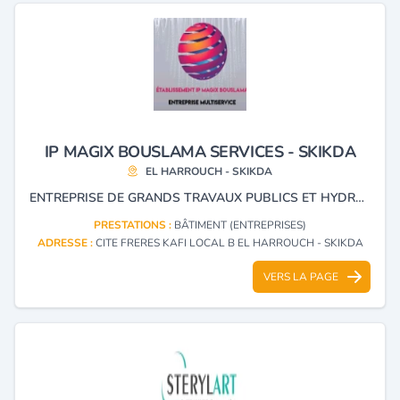
IP MAGIX BOUSLAMA SERVICES - SKIKDA
EL HARROUCH - SKIKDA
ENTREPRISE DE GRANDS TRAVAUX PUBLICS ET HYDRAULIQUES, RÉALISATION D'OUVRAGES D'ART, TERRASSEMENTS ET TRAVAUX RURAUX, TRAVAUX DE ROUTES ET D’AÉRODROMES, CONSTRUCTION DE ROUTES, RUES ET VOIES SIMILAIRES, PISTES D'AÉRODROMES PONTS ET OUVRAGES SIMILAIRES, TRAVAUX DE VOIES FERRÉES, TRAVAUX URBAINS ET D’HYGIÈNE PUBLIQUE, INSTALLATION DE RÉSEAUX ET DE CENTRALES ÉLECTRIQUES ET TÉLÉPHONIQUES, CANALISATIONS À GRANDE DISTANCE, RESTAURATION DU BÂTIMENT, ÉTUDES ET DE RÉALISATION DE TOUTES BRANCHES D'ACTIVITÉS DU B.T.P.H, CONSTRUCTION ET D’AMÉNAGEMENT D'INFRASTRUCTURES DIVERSES, CONSTRUCTION ET D'AMÉNAGEMENT DE LOCAUX ET CENTRES COMMERCIAUX, HÔTELIERS, ARTISANAUX ET INDUSTRIELS, GESTION DES RÉSEAUX HYDRAULIQUES,TRAVAUX DE BÂTIMENT TOUS CORPS D’ÉTAT, DE MENUISERIE INDUSTRIELLE DU BÂTIMENT, MONTAGE D'ÉLÉMENTS PRÉFABRIQUÉS EN BOIS ET FABRICATION DE PRODUITS FAÇONNÉS EN BOIS TELS QUE : FENÊTRES, PORTES…
PRESTATIONS :
BÂTIMENT (ENTREPRISES)
ADRESSE :
CITE FRERES KAFI LOCAL B EL HARROUCH - SKIKDA
VERS LA PAGE