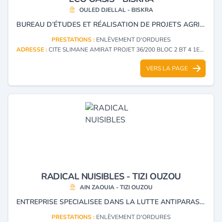
OULED DJELLAL - BISKRA
BUREAU D’ÉTUDES ET RÉALISATION DE PROJETS AGRICOLES, EXPERTISE EN PRATIQUES AGRICOLES ET ÉTUDES ENVIRONNEMENTALES, GESTION DES DÉCHETS MÉNAGERS, AINSI QUE LA RÉALISATION D’ÉTUDES D'IMPACT POUR LES PROJETS D'INVESTISSEMENT.
PRESTATIONS :
ENLÈVEMENT D'ORDURES
ADRESSE :
CITE SLIMANE AMIRAT PROJET 36/200 BLOC 2 BT 4 1ER ET. OULED DJELLAL - BISKRA
VERS LA PAGE
RADICAL NUISIBLES - TIZI OUZOU
AIN ZAOUIA - TIZI OUZOU
ENTREPRISE SPECIALISEE DANS LA LUTTE ANTIPARASITAIRE ET LA GESTION INTEGREE DES NUISIBLES (IPM). ELLE PROPOSE DES SOLUTIONS DE DERATISATION, DESINSECTISATION, DESINFECTION ET PREVENTION DES INFESTATIONS AUPRES DES ENTREPRISES, ADMINISTRATIONS, ETABLISSEMENTS DE SANTE, INDUSTRIES AGROALIMENTAIRES, HOTELS, RESTAURANTS, COLLECTIVITES ET PARTICULIERS. SES PRESTATIONS COUVRENT LE TRAITEMENT DES INSECTES RAMPANTS ET VOLANTS (CAFARDS, PUNAISES DE LIT, FOURMIS, MOUSTIQUES, MOUCHES, GUEPES, ETC.), LA LUTTE CONTRE LES RONGEURS AINSI QUE LA MISE EN PLACE DE PROGRAMMES DE PREVENTION ET DE CONTROLE CONFORMES AUX NORMES D'HYGIENE, DE SECURITE ET DE QUALITE.
PRESTATIONS :
ENLÈVEMENT D'ORDURES