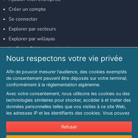
Créer un compte
Se connecter
Explorer par secteurs
Explorer par willayas
Le Guide D'Alger, guide-alger.com
Nous respectons votre vie privée
NOS RÉSEAUX SOCIAUX
Afin de pouvoir mesurer l'audience, des cookies exemptés
Notre page Facebook
de consentement peuvent être déposés sur votre terminal,
conformément à la réglementation algérienne.
Notre page LinkedIn
Avec votre consentement, nous utilisons les cookies ou des
Notre page Instagram
technologies similaires pour stocker, accéder à et traiter des
données personnelles telles que vos visites à ce site Web,
Notre page Twitter
les adresses IP et les identifiants des cookies. Vous pouvez
refuser ou vous opposer au traitement des données fondé
sur l'intérêt légitime à tout moment en cliquant sur « Refuser
Refuser
© 2026 PAGESMAGHREB.COM. ALL RIGHTS RESERVED
».