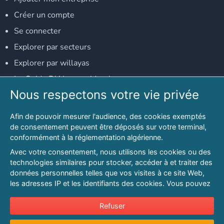
Créer un compte
Se connecter
Explorer par secteurs
Explorer par willayas
Le Guide D'Alger, guide-alger.com
Nous respectons votre vie privée
NOS RÉSEAUX SOCIAUX
Afin de pouvoir mesurer l'audience, des cookies exemptés
Notre page Facebook
de consentement peuvent être déposés sur votre terminal,
conformément à la réglementation algérienne.
Notre page LinkedIn
Avec votre consentement, nous utilisons les cookies ou des
Notre page Instagram
technologies similaires pour stocker, accéder à et traiter des
données personnelles telles que vos visites à ce site Web,
Notre page Twitter
les adresses IP et les identifiants des cookies. Vous pouvez
refuser ou vous opposer au traitement des données fondé
sur l'intérêt légitime à tout moment en cliquant sur « Refuser
Refuser
© 2026 PAGESMAGHREB.COM. ALL RIGHTS RESERVED
».