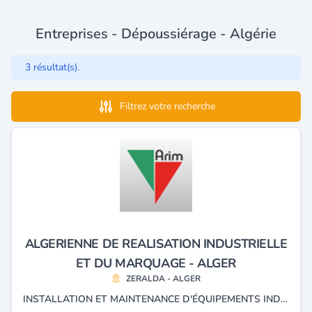
Entreprises - Dépoussiérage - Algérie
3 résultat(s).
Filtrez votre recherche
ALGERIENNE DE REALISATION INDUSTRIELLE
ET DU MARQUAGE - ALGER
ZERALDA - ALGER
INSTALLATION ET MAINTENANCE D'ÉQUIPEMENTS INDUSTRIELS, ASPIRATEUR, MARQUAGE, IMPRIMANTES, ASPIRATION, DÉPOUSSIÉRAGE, CONVOYEUR, TRANSPORTEUR PNEUMATIQUE, MACHINES INDUSTRIELLES, TRAITEMENT DE L'AIR, VACUUM, DATEURS, CONSOMMABLES IMPRIMANTES, ENCRE CARTOUCHE ET ÉTIQUETAGE.