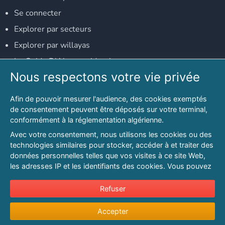
Se connecter
Explorer par secteurs
Explorer par willayas
Le Guide D'Alger, guide-alger.com
Nous respectons votre vie privée
NOS RÉSEAUX SOCIAUX
Afin de pouvoir mesurer l'audience, des cookies exemptés
Notre page Facebook
de consentement peuvent être déposés sur votre terminal,
conformément à la réglementation algérienne.
Notre page LinkedIn
Avec votre consentement, nous utilisons les cookies ou des
Notre page Instagram
technologies similaires pour stocker, accéder à et traiter des
données personnelles telles que vos visites à ce site Web,
Notre page Twitter
les adresses IP et les identifiants des cookies. Vous pouvez
refuser ou vous opposer au traitement des données fondé
sur l'intérêt légitime à tout moment en cliquant sur « Refuser
Refuser
© 2026 PAGESMAGHREB.COM. ALL RIGHTS RESERVED
».
Mentions légales
|
Conditions générales d'utilisation
|
Politique de
Accepter
Pour en savoir plus sur notre politique en matière de cookies
confidentialité
|
Protection de la vie privée
|
Politique de cookie
et pour ajuster vos préférences, veuillez consulter notre