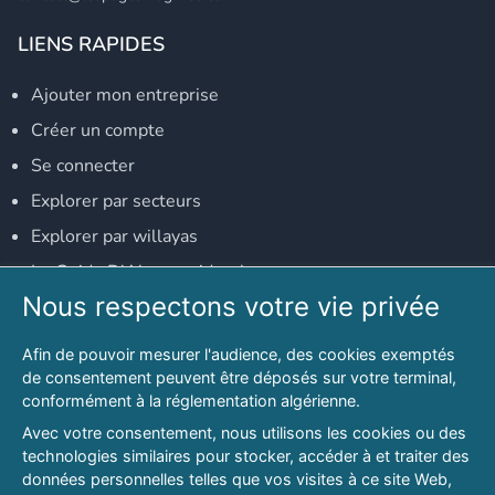
LIENS RAPIDES
Ajouter mon entreprise
Créer un compte
Se connecter
Explorer par secteurs
Explorer par willayas
Le Guide D'Alger, guide-alger.com
Nous respectons votre vie privée
NOS RÉSEAUX SOCIAUX
Afin de pouvoir mesurer l'audience, des cookies exemptés
Notre page Facebook
de consentement peuvent être déposés sur votre terminal,
conformément à la réglementation algérienne.
Notre page LinkedIn
Avec votre consentement, nous utilisons les cookies ou des
Notre page Instagram
technologies similaires pour stocker, accéder à et traiter des
données personnelles telles que vos visites à ce site Web,
Notre page Twitter