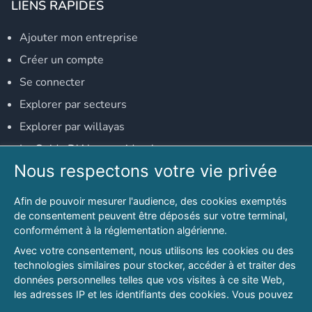
LIENS RAPIDES
Ajouter mon entreprise
Créer un compte
Se connecter
Explorer par secteurs
Explorer par willayas
Le Guide D'Alger, guide-alger.com
Nous respectons votre vie privée
NOS RÉSEAUX SOCIAUX
Afin de pouvoir mesurer l'audience, des cookies exemptés
Notre page Facebook
de consentement peuvent être déposés sur votre terminal,
conformément à la réglementation algérienne.
Notre page LinkedIn
Avec votre consentement, nous utilisons les cookies ou des
Notre page Instagram
technologies similaires pour stocker, accéder à et traiter des
données personnelles telles que vos visites à ce site Web,
Notre page Twitter
les adresses IP et les identifiants des cookies. Vous pouvez
refuser ou vous opposer au traitement des données fondé