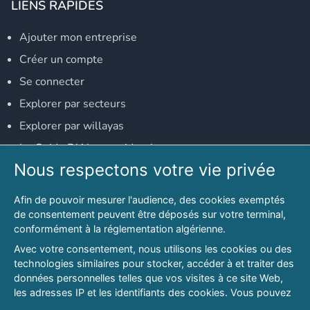
LIENS RAPIDES
Ajouter mon entreprise
Créer un compte
Se connecter
Explorer par secteurs
Explorer par willayas
Le Guide D'Alger, guide-alger.com
Nous respectons votre vie privée
NOS RÉSEAUX SOCIAUX
Afin de pouvoir mesurer l'audience, des cookies exemptés
Notre page Facebook
de consentement peuvent être déposés sur votre terminal,
conformément à la réglementation algérienne.
Notre page LinkedIn
Avec votre consentement, nous utilisons les cookies ou des
Notre page Instagram
technologies similaires pour stocker, accéder à et traiter des
données personnelles telles que vos visites à ce site Web,
Notre page Twitter
les adresses IP et les identifiants des cookies. Vous pouvez
refuser ou vous opposer au traitement des données fondé