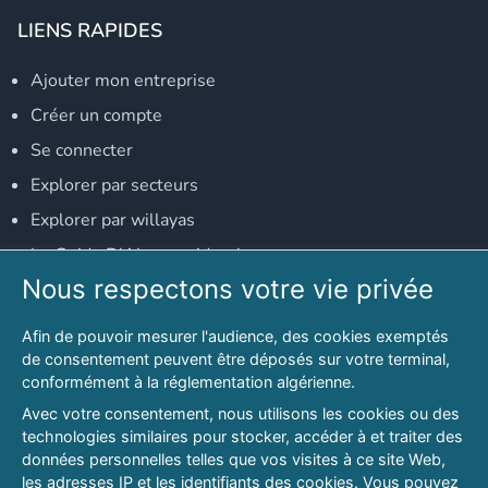
LIENS RAPIDES
Ajouter mon entreprise
Créer un compte
Se connecter
Explorer par secteurs
Explorer par willayas
Le Guide D'Alger, guide-alger.com
Nous respectons votre vie privée
NOS RÉSEAUX SOCIAUX
Afin de pouvoir mesurer l'audience, des cookies exemptés
Notre page Facebook
de consentement peuvent être déposés sur votre terminal,
conformément à la réglementation algérienne.
Notre page LinkedIn
Avec votre consentement, nous utilisons les cookies ou des
Notre page Instagram
technologies similaires pour stocker, accéder à et traiter des
données personnelles telles que vos visites à ce site Web,
Notre page Twitter
les adresses IP et les identifiants des cookies. Vous pouvez