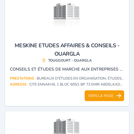
MESKINE ETUDES AFFAIRES & CONSEILS -
OUARGLA
TOUGGOURT - OUARGLA
CONSEILS ET ÉTUDES DE MARCHE AUX ENTREPRISES - ÉTUDES TECHNO, ÉCONOMIQUES, ÉTUDES DE PRODUITS ET/OU CLIENTS, INVESTISSEMENTS CLÉS EN MAINS, SONDAGE, SUIVI ET CONTRÔLE DE RÉALISATION, RECHERCHE MATÉRIELS, PRODUITS, RECHERCHE CLIENTÈLES OU FOURNISSEURS, REPRÉSENTANT D'ENTREPRISE COMMERCIALE, REPRÉSENTATION MULTI-CARTE, AGENCE DE COMMERCE .
PRESTATIONS :
BUREAUX D'ÉTUDES EN ORGANISATION, ÉTUDES DE MARCHÉ ET SONDAGES
ADRESSE :
CITE ENNAKHIL 1 BLOC 605/1 BP 73 EMIR ABDELKADER TOUGGOURT - OUARGLA
VERS LA PAGE