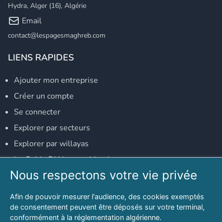
Hydra, Alger (16), Algérie
Email
contact@lespagesmaghreb.com
LIENS RAPIDES
Ajouter mon entreprise
Créer un compte
Se connecter
Explorer par secteurs
Explorer par willayas
Le Guide D'Alger, guide-alger.com
Nous respectons votre vie privée
NOS RÉSEAUX SOCIAUX
Afin de pouvoir mesurer l'audience, des cookies exemptés
Notre page Facebook
de consentement peuvent être déposés sur votre terminal,
conformément à la réglementation algérienne.
Notre page LinkedIn