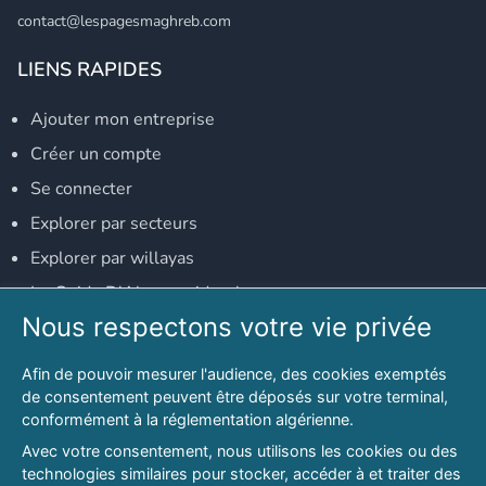
contact@lespagesmaghreb.com
LIENS RAPIDES
Ajouter mon entreprise
Créer un compte
Se connecter
Explorer par secteurs
Explorer par willayas
Le Guide D'Alger, guide-alger.com
Nous respectons votre vie privée
NOS RÉSEAUX SOCIAUX
Afin de pouvoir mesurer l'audience, des cookies exemptés
Notre page Facebook
de consentement peuvent être déposés sur votre terminal,
conformément à la réglementation algérienne.
Notre page LinkedIn
Avec votre consentement, nous utilisons les cookies ou des
Notre page Instagram
technologies similaires pour stocker, accéder à et traiter des