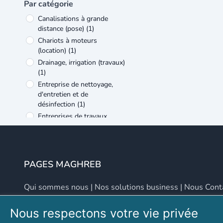
transport
(1)
Par catégorie
Canalisations à grande
distance (pose)
(1)
Chariots à moteurs
(location)
(1)
Drainage, irrigation (travaux)
(1)
Entreprise de nettoyage,
d'entretien et de
désinfection
(1)
Entreprises de travaux
publics
(1)
Location d'engins et
matériels pour le bâtiment
et travaux publics
(1)
PAGES MAGHREB
Location de camions,
véhicules industriels
(1)
Qui sommes nous
|
Nos solutions business
|
Nous Cont
Location de matériel
industriel
(1)
Nous respectons votre vie privée
Location de remorques
(1)