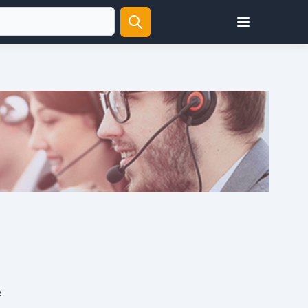
Open user menu
e