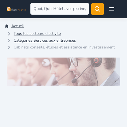
Open user
Accueil
Tous les secteurs d'activité
Catégories Services aux entreprises
Cabinets conseils, études et assistance en investissement