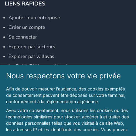
LIENS RAPIDES
Ajouter mon entreprise
Créer un compte
Se connecter
Explorer par secteurs
Explorer par willayas
Le Guide D'Alger, guide-alger.com
Nous respectons votre vie privée
NOS RÉSEAUX SOCIAUX
Afin de pouvoir mesurer l'audience, des cookies exemptés
Notre page Facebook
de consentement peuvent être déposés sur votre terminal,
conformément à la réglementation algérienne.
Notre page LinkedIn
Avec votre consentement, nous utilisons les cookies ou des
Notre page Instagram
technologies similaires pour stocker, accéder à et traiter des
données personnelles telles que vos visites à ce site Web,
Notre page Twitter
les adresses IP et les identifiants des cookies. Vous pouvez
refuser ou vous opposer au traitement des données fondé