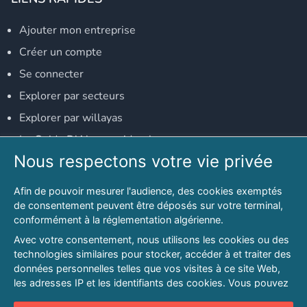
Ajouter mon entreprise
Créer un compte
Se connecter
Explorer par secteurs
Explorer par willayas
Le Guide D'Alger, guide-alger.com
Nous respectons votre vie privée
NOS RÉSEAUX SOCIAUX
Afin de pouvoir mesurer l'audience, des cookies exemptés
Notre page Facebook
de consentement peuvent être déposés sur votre terminal,
conformément à la réglementation algérienne.
Notre page LinkedIn
Avec votre consentement, nous utilisons les cookies ou des
Notre page Instagram
technologies similaires pour stocker, accéder à et traiter des
données personnelles telles que vos visites à ce site Web,
Notre page Twitter
les adresses IP et les identifiants des cookies. Vous pouvez
refuser ou vous opposer au traitement des données fondé