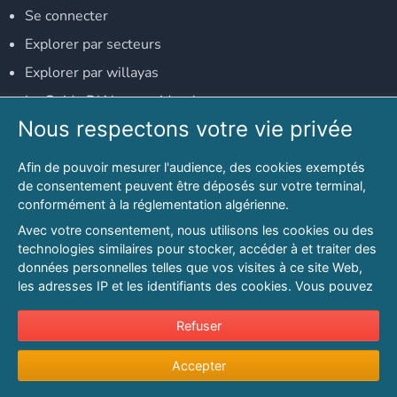
Se connecter
Explorer par secteurs
Explorer par willayas
Le Guide D'Alger, guide-alger.com
Nous respectons votre vie privée
NOS RÉSEAUX SOCIAUX
Afin de pouvoir mesurer l'audience, des cookies exemptés
Notre page Facebook
de consentement peuvent être déposés sur votre terminal,
conformément à la réglementation algérienne.
Notre page LinkedIn
Avec votre consentement, nous utilisons les cookies ou des
Notre page Instagram
technologies similaires pour stocker, accéder à et traiter des
données personnelles telles que vos visites à ce site Web,
Notre page Twitter
les adresses IP et les identifiants des cookies. Vous pouvez
refuser ou vous opposer au traitement des données fondé
sur l'intérêt légitime à tout moment en cliquant sur « Refuser
Refuser
© 2026 PAGESMAGHREB.COM. ALL RIGHTS RESERVED
».
Mentions légales
|
Conditions générales d'utilisation
|
Politique de
Accepter
Pour en savoir plus sur notre politique en matière de cookies
confidentialité
|
Protection de la vie privée
|
Politique de cookie
et pour ajuster vos préférences, veuillez consulter notre