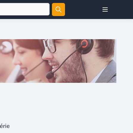
Open user menu
érie