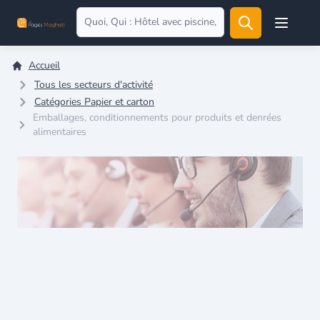
Open user
Accueil
Tous les secteurs d'activité
Catégories Papier et carton
Emballages, conditionnements pour produits et denrées
alimentaires