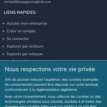
contact@lespagesmaghreb.com
LIENS RAPIDES
Ajouter mon entreprise
Créer un compte
Se connecter
Explorer par secteurs
Explorer par willayas
Le Guide D'Alger, guide-alger.com
Nous respectons votre vie privée
NOS RÉSEAUX SOCIAUX
Afin de pouvoir mesurer l'audience, des cookies exemptés
Notre page Facebook
de consentement peuvent être déposés sur votre terminal,
conformément à la réglementation algérienne.
Notre page LinkedIn
Avec votre consentement, nous utilisons les cookies ou des
Notre page Instagram
technologies similaires pour stocker, accéder à et traiter des
données personnelles telles que vos visites à ce site Web,