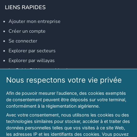
LIENS RAPIDES
Ajouter mon entreprise
Créer un compte
Se connecter
Explorer par secteurs
Explorer par willayas
Le Guide D'Alger, guide-alger.com
Nous respectons votre vie privée
NOS RÉSEAUX SOCIAUX
Afin de pouvoir mesurer l'audience, des cookies exemptés
Notre page Facebook
de consentement peuvent être déposés sur votre terminal,
conformément à la réglementation algérienne.
Notre page LinkedIn
Avec votre consentement, nous utilisons les cookies ou des
Notre page Instagram
technologies similaires pour stocker, accéder à et traiter des
données personnelles telles que vos visites à ce site Web,
Notre page Twitter
les adresses IP et les identifiants des cookies. Vous pouvez