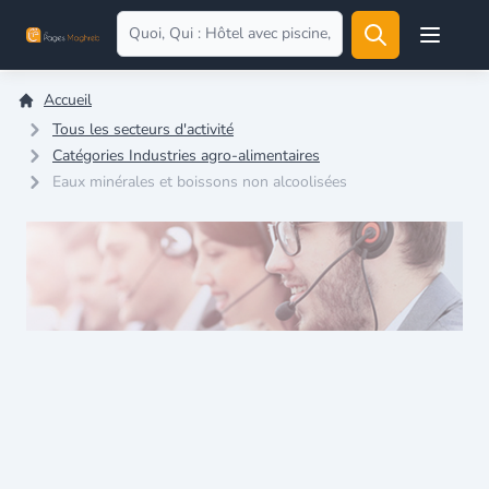
Open user
Accueil
Tous les secteurs d'activité
Catégories Industries agro-alimentaires
Eaux minérales et boissons non alcoolisées